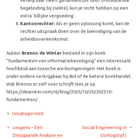
verwijtbaar heeft gehandeld (bv. door onvoldoende
begeleiding bij ziekte), kun je recht hebben op een
extra ‘billijke vergoeding’.
Kantonrechter:
Als er geen oplossing komt, kan de
rechter uitspraak doen over de beëindiging van de
arbeidsovereenkomst.
Auteur
Brenno de Winter
besteed in zijn boek
“fundamenten van informatiebeveiliging” een interessant
hoofdstuk aan toxische werkomgevingen. Het boek is
onder andere verkrijgbaar bij Bol of de betere boekhandel.
Wat Brenno er zelf over schrijft lees je op
https://dewinter.com/nl/blog/2025/10/20/202510-
fundamenten/
Uncategorized
Leugens – Een
Social Engineering in
Diepgaande Analyse en
Oorlogstijd |